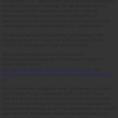
Nutzerdaten (z. B. Standortdaten und Interessen) ausgespielt
werden (Zielgruppen-Targeting). Wir als Websitebetreiber
können diese Daten quantitativ auswerten, indem wir
beispielsweise analysieren, welche Suchbegriffe zur
Ausspielung unserer Werbeanzeigen geführt haben und wie
viele Anzeigen zu entsprechenden Klicks geführt haben.
Die Nutzung dieses Dienstes erfolgt auf Grundlage Ihrer
Einwilligung nach Art. 6 Abs. 1 lit. a DSGVO und § 25 Abs. 1
TTDSG. Die Einwilligung ist jederzeit widerrufbar.
Die Datenübertragung in die USA wird auf die
Standardvertragsklauseln der EU-Kommission gestützt.
Details finden Sie hier:
https://policies.google.com/privacy/frameworks
und
https://privacy.google.com/businesses/controllerterms/mcc
s/
.
Das Unternehmen verfügt über eine Zertifizierung nach dem
„EU-US Data Privacy Framework“ (DPF). Der DPF ist ein
Übereinkommen zwischen der Europäischen Union und den
USA, der die Einhaltung europäischer Datenschutzstandards
bei Datenverarbeitungen in den USA gewährleisten soll. Jedes
nach dem DPF zertifizierte Unternehmen verpflichtet sich,