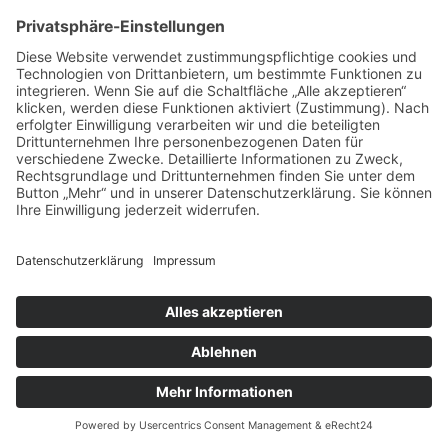
personalisiertem und nicht-personalisiertem Targeting mit
Google AdSense finden Sie unter:
https://support.google.com/adsense/answer/9007336
.
Bitte beachten Sie, dass auch beim Einsatz von Google
Adsense im nicht-personalisierten Modus Cookies oder
vergleichbare Wiedererkennungstechnologien (z. B. Device-
Fingerprinting) verwendet werden können. Diese werden laut
Google zur Bekämpfung von Betrug und Missbrauch
eingesetzt.
Die Nutzung dieses Dienstes erfolgt auf Grundlage Ihrer
Einwilligung nach Art. 6 Abs. 1 lit. a DSGVO und § 25 Abs. 1
TTDSG. Die Einwilligung ist jederzeit widerrufbar.
Die Datenübertragung in die USA wird auf die
Standardvertragsklauseln der EU-Kommission gestützt.
Details finden Sie hier:
https://privacy.google.com/businesses/controllerterms/mcc
s/
.
Sie können Ihre Werbeeinstellungen selbstständig in Ihrem
Nutzer-Account anpassen. Klicken Sie hierzu auf folgenden
Link und loggen Sie sich ein: