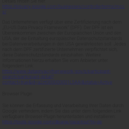
Details finden Sie hier:
https://privacy.google.com/businesses/controllerterms/mcc
s/
.
Das Unternehmen verfügt über eine Zertifizierung nach dem
„EU-US Data Privacy Framework“ (DPF). Der DPF ist ein
Übereinkommen zwischen der Europäischen Union und den
USA, der die Einhaltung europäischer Datenschutzstandards
bei Datenverarbeitungen in den USA gewährleisten soll. Jedes
nach dem DPF zertifizierte Unternehmen verpflichtet sich,
diese Datenschutzstandards einzuhalten. Weitere
Informationen hierzu erhalten Sie vom Anbieter unter
folgendem Link:
https://www.dataprivacyframework.gov/s/participant-
search/participant-detail?
contact=true&id=a2zt000000001L5AAI&status=Active
Browser Plugin
Sie können die Erfassung und Verarbeitung Ihrer Daten durch
Google verhindern, indem Sie das unter dem folgenden Link
verfügbare Browser-Plugin herunterladen und installieren:
https://tools.google.com/dlpage/gaoptout?hl=de
.