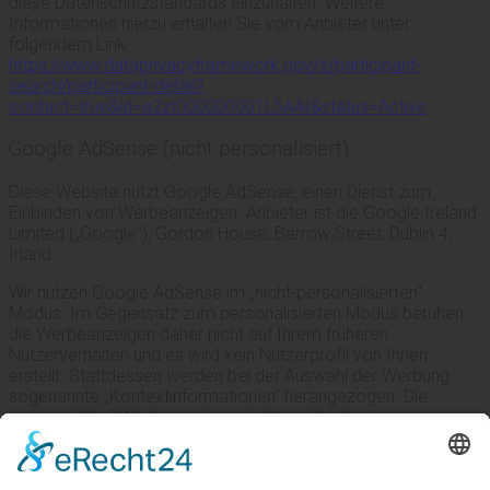
diese Datenschutzstandards einzuhalten. Weitere
Informationen hierzu erhalten Sie vom Anbieter unter
folgendem Link:
https://www.dataprivacyframework.gov/s/participant-
search/participant-detail?
contact=true&id=a2zt000000001L5AAI&status=Active
Google AdSense (nicht personalisiert)
Diese Website nutzt Google AdSense, einen Dienst zum
Einbinden von Werbeanzeigen. Anbieter ist die Google Ireland
Limited („Google“), Gordon House, Barrow Street, Dublin 4,
Irland.
Wir nutzen Google AdSense im „nicht-personalisierten“
Modus. Im Gegensatz zum personalisierten Modus beruhen
die Werbeanzeigen daher nicht auf Ihrem früheren
Nutzerverhalten und es wird kein Nutzerprofil von Ihnen
erstellt. Stattdessen werden bei der Auswahl der Werbung
sogenannte „Kontextinformationen“ herangezogen. Die
ausgewählten Werbeanzeigen richten sich dann
beispielsweise nach Ihrem Standort, dem Inhalt der Website,
auf der Sie sich befinden oder nach Ihren aktuellen
Suchbegriffen. Mehr zu den Unterschieden zwischen