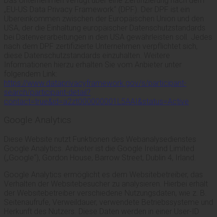
Das Unternehmen verfügt über eine Zertifizierung nach dem
„EU-US Data Privacy Framework“ (DPF). Der DPF ist ein
Übereinkommen zwischen der Europäischen Union und den
USA, der die Einhaltung europäischer Datenschutzstandards
bei Datenverarbeitungen in den USA gewährleisten soll. Jedes
nach dem DPF zertifizierte Unternehmen verpflichtet sich,
diese Datenschutzstandards einzuhalten. Weitere
Informationen hierzu erhalten Sie vom Anbieter unter
folgendem Link:
https://www.dataprivacyframework.gov/s/participant-
search/participant-detail?
contact=true&id=a2zt000000001L5AAI&status=Active
Google Analytics
Diese Website nutzt Funktionen des Webanalysedienstes
Google Analytics. Anbieter ist die Google Ireland Limited
(„Google“), Gordon House, Barrow Street, Dublin 4, Irland.
Google Analytics ermöglicht es dem Websitebetreiber, das
Verhalten der Websitebesucher zu analysieren. Hierbei erhält
der Websitebetreiber verschiedene Nutzungsdaten, wie z. B.
Seitenaufrufe, Verweildauer, verwendete Betriebssysteme und
Herkunft des Nutzers. Diese Daten werden in einer User-ID