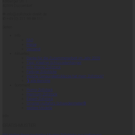
Kolberger Str. 1
40599 Düsseldorf
✉ info@zollstock-direkt.de
✆ +49 (0) 211 99 88 111
Seiten
Info
FAQ
Preise
Versand
Aktuelles
Danke für die Zusammenarbeit im Jahr 2025
Tipp: Kreative Schlüsselanhänger
Info: Promo-Zollstock
Farbige Zollstöcke
Welche Genauigkeitsklasse hat mein Zollstock?
❯ alle Berichte
Sortiment
Promo-Zollstock
Premium-Zollstock
Expert-Zollstock
Original Hultafors Schwedenmeter®
weitere Modelle
Info
GRATIS-MUSTER
Wir stellen Ihnen kostenlos Muster-Zollstöcke zur Verfügung.