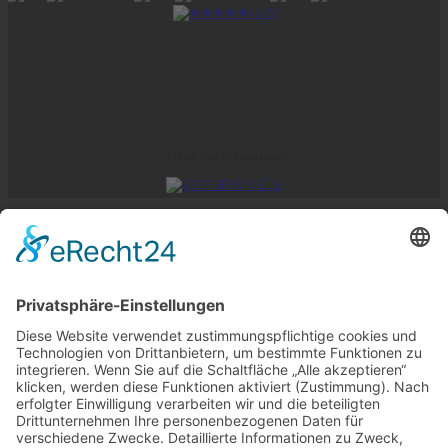
4,95
von
5
aus
35
Bewertungen
Impressum
AGB
Datenschutz
Aktuelles
Copyright 2026 ©
Zollstock-Direkt by
KUK-DIREKT
Home
Zollstöcke
✓ Promo-Zollstock (empfohlen)
✓ Premium-Zollstock (empfohlen)