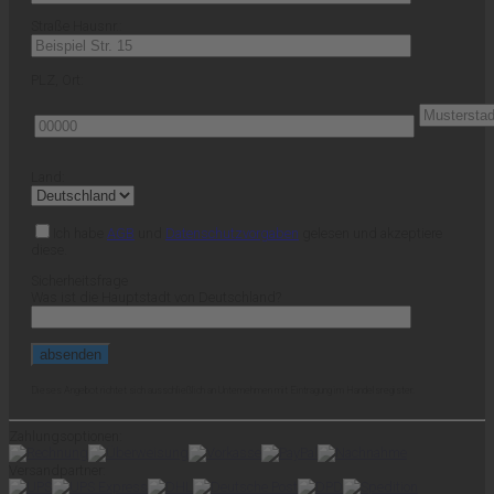
Straße Hausnr.:
PLZ, Ort:
Land:
Ich habe
AGB
und
Datenschutzvorgaben
gelesen und akzeptiere
diese.
Sicherheitsfrage
Was ist die Hauptstadt von Deutschland?
Dieses Angebot richtet sich ausschließlich an Unternehmen mit Eintragung im Handelsregister.
Zahlungsoptionen:
Versandpartner: