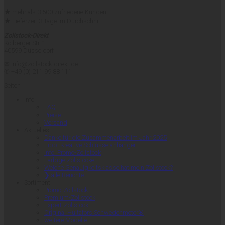
★
mehr als 3.500 zufriedene Kunden
★
Lieferzeit 3 Tage im Durchschnitt
Zollstock-Direkt
Kolberger Str. 1
40599 Düsseldorf
✉ info@zollstock-direkt.de
✆ +49 (0) 211 99 88 111
Seiten
Info
FAQ
Preise
Versand
Aktuelles
Danke für die Zusammenarbeit im Jahr 2025
Tipp: Kreative Schlüsselanhänger
Info: Promo-Zollstock
Farbige Zollstöcke
Welche Genauigkeitsklasse hat mein Zollstock?
❯ alle Berichte
Sortiment
Promo-Zollstock
Premium-Zollstock
Expert-Zollstock
Original Hultafors Schwedenmeter®
weitere Modelle