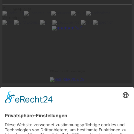
Zahlungsoptionen:
Versandpartner:
4,95
von
5
aus
35
Bewertungen
Impressum
AGB
Datenschutz
Aktuelles
Copyright 2026 ©
Zollstock-Direkt by
KUK-DIREKT