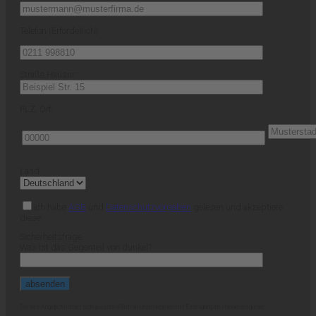
Telefon (Erforderlich)
Straße Hausnr.:
PLZ, Ort:
Land:
Ich habe
AGB
und
Datenschutzvorgaben
gelesen und akzeptiere
diese.
Sicherheitsfrage
Was ist das Gegenteil von dunkel?
Dieses Angebot richtet sich ausschließlich an Unternehmen mit Eintragung im Handelsregister.