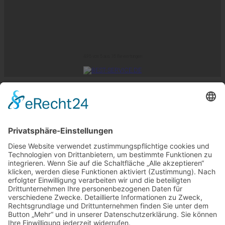
4,95
von
5
aus
35
Bewertungen
Impressum
AGB
Datenschutz
Aktuelles
Copyright 2026 ©
Zollstock-Direkt by
KUK-DIREKT
Home
Zollstöcke
✓ Promo-Zollstock (empfohlen)
✓ Premium-Zollstock (empfohlen)
✓ Expert-Zollstock (empfohlen)
weitere Zollstöcke >
Preise