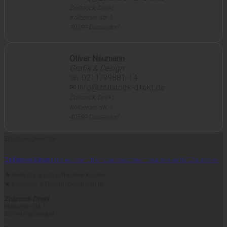
Zollstock-Direkt
Kolberger Str. 1
40599 Düsseldorf
Oliver Naumann
Grafik & Design
☏ 0211/99881-14
✉ info@zollstock-direkt.de
Zollstock-Direkt
Kolberger Str. 1
40599 Düsseldorf
Zollstock-Direkt.de
Zollstock-Direkt
ist einer der führenden deutschen Druckereien für Zollstöcke.
★
mehr als 3.500 zufriedene Kunden
★
Lieferzeit 3 Tage im Durchschnitt
Zollstock-Direkt
Kolberger Str. 1
40599 Düsseldorf