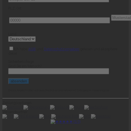
PLZ, Ort:
Land:
Ich habe
AGB
und
Datenschutzvorgaben
gelesen und akzeptiere
diese.
Sicherheitsfrage
Sind Sie ein Mensch?
Dieses Angebot richtet sich ausschließlich an Unternehmen mit Eintragung im Handelsregister.
Zahlungsoptionen:
Versandpartner: