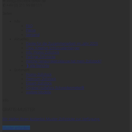
✉ info@zollstock-direkt.de
✆ +49 (0) 211 99 88 111
Seiten
Info
FAQ
Preise
Versand
Aktuelles
Danke für die Zusammenarbeit im Jahr 2025
Tipp: Kreative Schlüsselanhänger
Info: Promo-Zollstock
Farbige Zollstöcke
Welche Genauigkeitsklasse hat mein Zollstock?
❯ alle Berichte
Sortiment
Promo-Zollstock
Premium-Zollstock
Expert-Zollstock
Original Hultafors Schwedenmeter®
weitere Modelle
Info
GRATIS-MUSTER
Wir stellen Ihnen kostenlos Muster-Zollstöcke zur Verfügung.
Muster anfordern