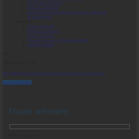
Info: Promo-Zollstock
Farbige Zollstöcke
Welche Genauigkeitsklasse hat mein Zollstock?
❯ alle Berichte
Sortiment
Promo-Zollstock
Premium-Zollstock
Expert-Zollstock
Original Hultafors Schwedenmeter®
weitere Modelle
Info
GRATIS-MUSTER
Wir stellen Ihnen kostenlos Muster-Zollstöcke zur Verfügung.
Muster anfordern
Muster anfordern
Firma (Erforderlich)