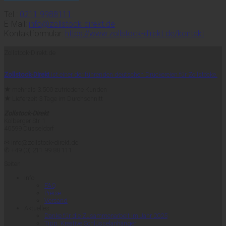
Tel.:
0211 9988111
E-Mail:
info@zollstock-direkt.de
Kontaktformular:
https://www.zollstock-direkt.de/kontakt
Zollstock-Direkt.de
Zollstock-Direkt
ist einer der führenden deutschen Druckereien für Zollstöcke.
★
mehr als 3.500 zufriedene Kunden
★
Lieferzeit 3 Tage im Durchschnitt
Zollstock-Direkt
Kolberger Str. 1
40599 Düsseldorf
✉ info@zollstock-direkt.de
✆ +49 (0) 211 99 88 111
Seiten
Info
FAQ
Preise
Versand
Aktuelles
Danke für die Zusammenarbeit im Jahr 2025
Tipp: Kreative Schlüsselanhänger