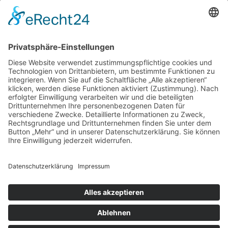
Impressum
AGB
Datenschutz
Aktuelles
Copyright 2026 ©
Zollstock-Direkt by
KUK-DIREKT
Home
Zollstöcke
✓ Promo-Zollstock (empfohlen)
✓ Premium-Zollstock (empfohlen)
✓ Expert-Zollstock (empfohlen)
weitere Zollstöcke >
Preise
FAQ
Kontakt
Kontaktformular
Tel.: +49 (0) 211 99 88 111
info@zollstock-direkt.de
WooCommerce not Found
Newsletter