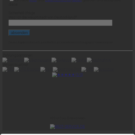
diese.
Sicherheitsfrage
Was ist die Hauptstadt von Deutschland?
Dieses Angebot richtet sich ausschließlich an Unternehmen mit Eintragung im Handelsregister.
Zahlungsoptionen:
Versandpartner:
4,95
von
5
aus
35
Bewertungen