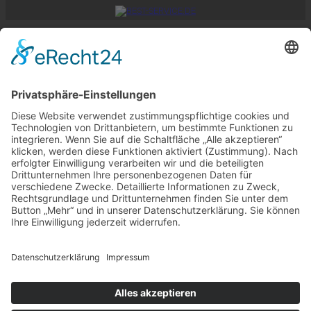
Impressum
AGB
Datenschutz
Aktuelles
Copyright 2026 ©
Zollstock-Direkt by
KUK-DIREKT
Home
Zollstöcke
✓ Promo-Zollstock (empfohlen)
✓ Premium-Zollstock (empfohlen)
✓ Expert-Zollstock (empfohlen)
weitere Zollstöcke >
Preise
FAQ
Kontakt
Kontaktformular
Tel.: +49 (0) 211 99 88 111
info@zollstock-direkt.de
WooCommerce not Found