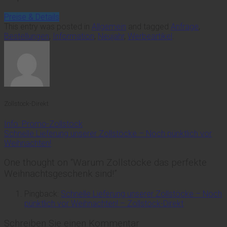
Preise & Details
This entry was posted in
Allgemein
and tagged
Anfrage
,
Bestellungen
,
Information
,
Neujahr
,
Werbeartikel
.
Zollstock-Direkt
Info: Promo-Zollstock
Schnelle Lieferung unserer Zollstöcke – Noch pünktlich vor
Weihnachten!
One thought on “
Warum Zollstöcke das perfekte
Weihnachtsgeschenk sind!
”
Pingback:
Schnelle Lieferung unserer Zollstöcke – Noch
pünktlich vor Weihnachten! – Zollstock-Direkt
Schreiben Sie einen Kommentar