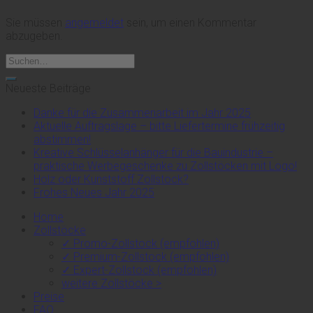
Sie müssen
angemeldet
sein, um einen Kommentar
abzugeben.
Neueste Beiträge
Danke für die Zusammenarbeit im Jahr 2025
Aktuelle Auftragslage – bitte Liefertermine frühzeitig
abstimmen!
Kreative Schlüsselanhänger für die Bauindustrie –
praktische Werbegeschenke zu Zollstöcken mit Logo!
Holz oder Kunststoff Zollstock?
Frohes Neues Jahr 2025
Home
Zollstöcke
✓ Promo-Zollstock (empfohlen)
✓ Premium-Zollstock (empfohlen)
✓ Expert-Zollstock (empfohlen)
weitere Zollstöcke >
Preise
FAQ