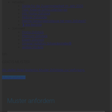
Aktuelles
Danke für die Zusammenarbeit im Jahr 2025
Tipp: Kreative Schlüsselanhänger
Info: Promo-Zollstock
Farbige Zollstöcke
Welche Genauigkeitsklasse hat mein Zollstock?
❯ alle Berichte
Sortiment
Promo-Zollstock
Premium-Zollstock
Expert-Zollstock
Original Hultafors Schwedenmeter®
weitere Modelle
Info
GRATIS-MUSTER
Wir stellen Ihnen kostenlos Muster-Zollstöcke zur Verfügung.
Muster anfordern
Muster anfordern