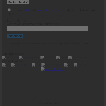
Ich habe
AGB
und
Datenschutzvorgaben
gelesen und akzeptiere
diese.
Sicherheitsfrage
Was ist die Hauptstadt von Deutschland?
Dieses Angebot richtet sich ausschließlich an Unternehmen mit Eintragung im Handelsregister.
Zahlungsoptionen:
Versandpartner:
4,95
von
5
aus
35
Bewertungen