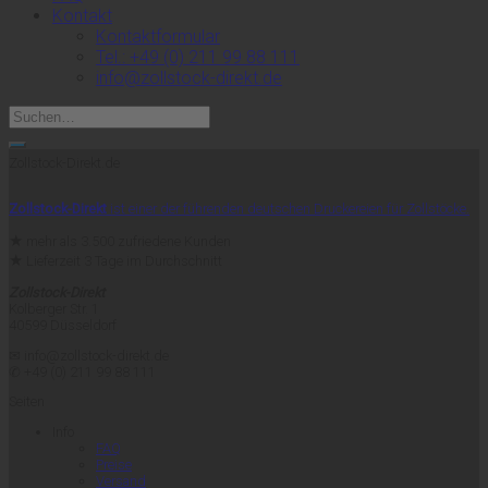
Kontakt
Kontaktformular
Tel.: +49 (0) 211 99 88 111
info@zollstock-direkt.de
Zollstock-Direkt.de
Zollstock-Direkt
ist einer der führenden deutschen Druckereien für Zollstöcke.
★
mehr als 3.500 zufriedene Kunden
★
Lieferzeit 3 Tage im Durchschnitt
Zollstock-Direkt
Kolberger Str. 1
40599 Düsseldorf
✉ info@zollstock-direkt.de
✆ +49 (0) 211 99 88 111
Seiten
Info
FAQ
Preise
Versand